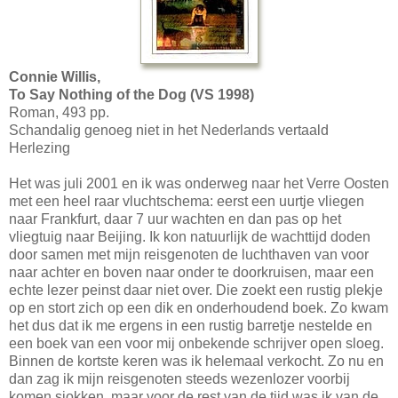
Connie Willis,
To Say Nothing of the Dog (VS 1998)
Roman, 493 pp.
Schandalig genoeg niet in het Nederlands vertaald
Herlezing
Het was juli 2001 en ik was onderweg naar het Verre Oosten
met een heel raar vluchtschema: eerst een uurtje vliegen
naar Frankfurt, daar 7 uur wachten en dan pas op het
vliegtuig naar Beijing. Ik kon natuurlijk de wachttijd doden
door samen met mijn reisgenoten de luchthaven van voor
naar achter en boven naar onder te doorkruisen, maar een
echte lezer peinst daar niet over. Die zoekt een rustig plekje
op en stort zich op een dik en onderhoudend boek. Zo kwam
het dus dat ik me ergens in een rustig barretje nestelde en
een boek van een voor mij onbekende schrijver open sloeg.
Binnen de kortste keren was ik helemaal verkocht. Zo nu en
dan zag ik mijn reisgenoten steeds wezenlozer voorbij
komen sjokken, maar voor de rest van de tijd was ik van de