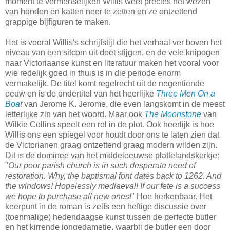
moment te vermenselijken Willis weet precies het wezen
van honden en katten neer te zetten en ze ontzettend
grappige bijfiguren te maken.
Het is vooral Willis's schrijfstijl die het verhaal ver boven het
niveau van een sitcom uit doet stijgen, en de vele knipogen
naar Victoriaanse kunst en literatuur maken het vooral voor
wie redelijk goed in thuis is in die periode enorm
vermakelijk. De titel komt regelrecht uit de negentiende
eeuw en is de ondertitel van het heerlijke
Three Men On a
Boat
van Jerome K. Jerome, die even langskomt in de meest
letterlijke zin van het woord. Maar ook
The Moonstone
van
Wilkie Collins speelt een rol in de plot. Ook heerlijk is hoe
Willis ons een spiegel voor houdt door ons te laten zien dat
de Victorianen graag ontzettend graag modern wilden zijn.
Dit is de dominee van het middeleeuwse plattelandskerkje:
"
Our poor parish church is in such desperate need of
restoration. Why, the baptismal font dates back to 1262. And
the windows! Hopelessly mediaeval! If our fete is a success
we hope to purchase all new ones!
" Hoe herkenbaar. Het
keerpunt in de roman is zelfs een heftige discussie over
(toenmalige) hedendaagse kunst tussen de perfecte butler
en het kirrende jongedametje, waarbij de butler een door