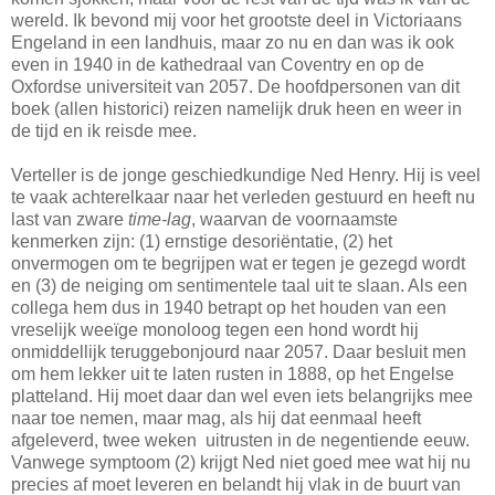
wereld. Ik bevond mij voor het grootste deel in Victoriaans
Engeland in een landhuis, maar zo nu en dan was ik ook
even in 1940 in de kathedraal van Coventry en op de
Oxfordse universiteit van 2057. De hoofdpersonen van dit
boek (allen historici) reizen namelijk druk heen en weer in
de tijd en ik reisde mee.
Verteller is de jonge geschiedkundige Ned Henry. Hij is veel
te vaak achterelkaar naar het verleden gestuurd en heeft nu
last van zware
time-lag
, waarvan de voornaamste
kenmerken zijn: (1) ernstige desoriëntatie, (2) het
onvermogen om te begrijpen wat er tegen je gezegd wordt
en (3) de neiging om sentimentele taal uit te slaan. Als een
collega hem dus in 1940 betrapt op het houden van een
vreselijk weeïge monoloog tegen een hond wordt hij
onmiddellijk teruggebonjourd naar 2057. Daar besluit men
om hem lekker uit te laten rusten in 1888, op het Engelse
platteland. Hij moet daar dan wel even iets belangrijks mee
naar toe nemen, maar mag, als hij dat eenmaal heeft
afgeleverd, twee weken uitrusten in de negentiende eeuw.
Vanwege symptoom (2) krijgt Ned niet goed mee wat hij nu
precies af moet leveren en belandt hij vlak in de buurt van