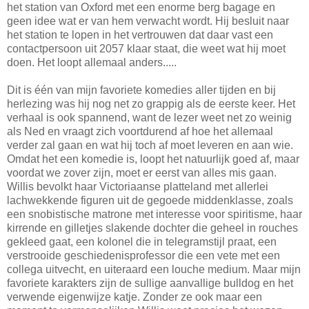
het station van Oxford met een enorme berg bagage en
geen idee wat er van hem verwacht wordt. Hij besluit naar
het station te lopen in het vertrouwen dat daar vast een
contactpersoon uit 2057 klaar staat, die weet wat hij moet
doen. Het loopt allemaal anders.....
Dit is één van mijn favoriete komedies aller tijden en bij
herlezing was hij nog net zo grappig als de eerste keer. Het
verhaal is ook spannend, want de lezer weet net zo weinig
als Ned en vraagt zich voortdurend af hoe het allemaal
verder zal gaan en wat hij toch af moet leveren en aan wie.
Omdat het een komedie is, loopt het natuurlijk goed af, maar
voordat we zover zijn, moet er eerst van alles mis gaan.
Willis bevolkt haar Victoriaanse platteland met allerlei
lachwekkende figuren uit de gegoede middenklasse, zoals
een snobistische matrone met interesse voor spiritisme, haar
kirrende en gilletjes slakende dochter die geheel in rouches
gekleed gaat, een kolonel die in telegramstijl praat, een
verstrooide geschiedenisprofessor die een vete met een
collega uitvecht, en uiteraard een louche medium. Maar mijn
favoriete karakters zijn de sullige aanvallige bulldog en het
verwende eigenwijze katje. Zonder ze ook maar een