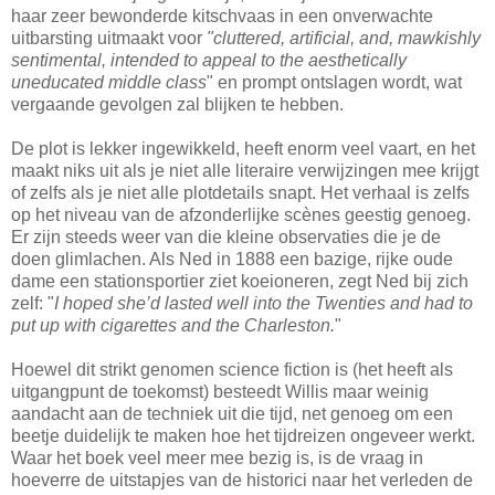
haar zeer bewonderde kitschvaas in een onverwachte
uitbarsting uitmaakt voor
"
cluttered, artificial, and, mawkishly
sentimental, intended to appeal to the aesthetically
uneducated middle class
" en prompt ontslagen wordt, wat
vergaande gevolgen zal blijken te hebben.
De plot is lekker ingewikkeld, heeft enorm veel vaart, en het
maakt niks uit als je niet alle literaire verwijzingen mee krijgt
of zelfs als je niet alle plotdetails snapt. Het verhaal is zelfs
op het niveau van de afzonderlijke scènes geestig genoeg.
Er zijn steeds weer van die kleine observaties die je de
doen glimlachen. Als Ned in 1888 een bazige, rijke oude
dame een stationsportier ziet koeioneren, zegt Ned bij zich
zelf: "
I hoped she’d lasted well into the Twenties and had to
put up with cigarettes and the Charleston.
"
Hoewel dit strikt genomen science fiction is (het heeft als
uitgangpunt de toekomst) besteedt Willis maar weinig
aandacht aan de techniek uit die tijd, net genoeg om een
beetje duidelijk te maken hoe het tijdreizen ongeveer werkt.
Waar het boek veel meer mee bezig is, is de vraag in
hoeverre de uitstapjes van de historici naar het verleden de